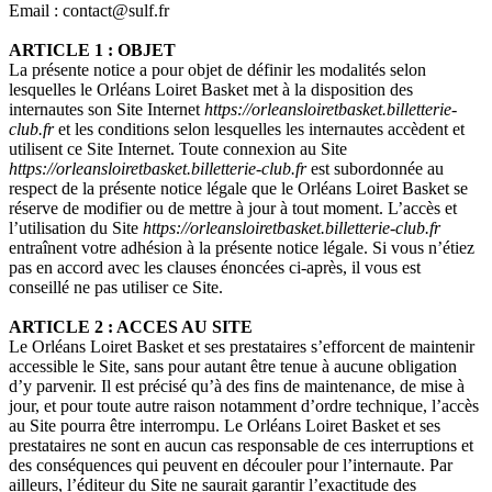
Email : contact@sulf.fr
ARTICLE 1 : OBJET
La présente notice a pour objet de définir les modalités selon
lesquelles le Orléans Loiret Basket met à la disposition des
internautes son Site Internet
https://orleansloiretbasket.billetterie-
club.fr
et les conditions selon lesquelles les internautes accèdent et
utilisent ce Site Internet. Toute connexion au Site
https://orleansloiretbasket.billetterie-club.fr
est subordonnée au
respect de la présente notice légale que le Orléans Loiret Basket se
réserve de modifier ou de mettre à jour à tout moment. L’accès et
l’utilisation du Site
https://orleansloiretbasket.billetterie-club.fr
entraînent votre adhésion à la présente notice légale. Si vous n’étiez
pas en accord avec les clauses énoncées ci-après, il vous est
conseillé ne pas utiliser ce Site.
ARTICLE 2 : ACCES AU SITE
Le Orléans Loiret Basket et ses prestataires s’efforcent de maintenir
accessible le Site, sans pour autant être tenue à aucune obligation
d’y parvenir. Il est précisé qu’à des fins de maintenance, de mise à
jour, et pour toute autre raison notamment d’ordre technique, l’accès
au Site pourra être interrompu. Le Orléans Loiret Basket et ses
prestataires ne sont en aucun cas responsable de ces interruptions et
des conséquences qui peuvent en découler pour l’internaute. Par
ailleurs, l’éditeur du Site ne saurait garantir l’exactitude des